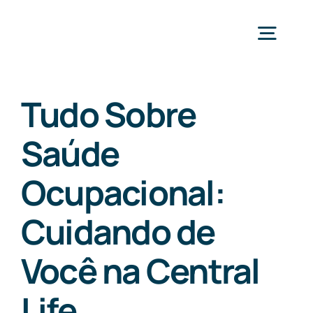
Skip
to
Togg
content
Navig
Inicio
Tudo Sobre
Saúde
Sobre Nós
Ocupacional:
Serviços
Cuidando de
Exames
Você na Central
Life
Blog