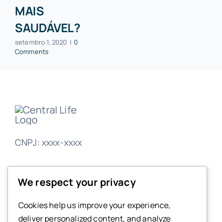
MAIS
SAUDÁVEL?
setembro 1, 2020
|
0
Comments
CNPJ: xxxx-xxxx
We respect your privacy
Localização & Telefones
Cookies help us improve your experience,
deliver personalized content, and analyze