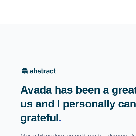
Avada has been a great
us and I personally ca
grateful
.
Morbi bibendum eu velit mattis aliquam. N