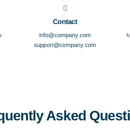
Contact
a
info@company.com
M
support@company.com
quently Asked Quest