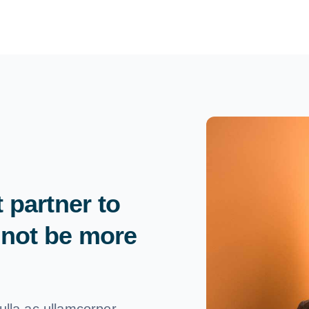
 partner to
nnot be more
ulla ac ullamcorper